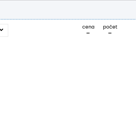
cena
počet
-
-
KONCERTY
JAKUB SMOLÍK
JAKUB SMOLÍK – 40 LET NA
8. října 2026
Datum:
Divadlo Broadway
Místo:
Na Příkopě 988/31, Praha 
Adresa: