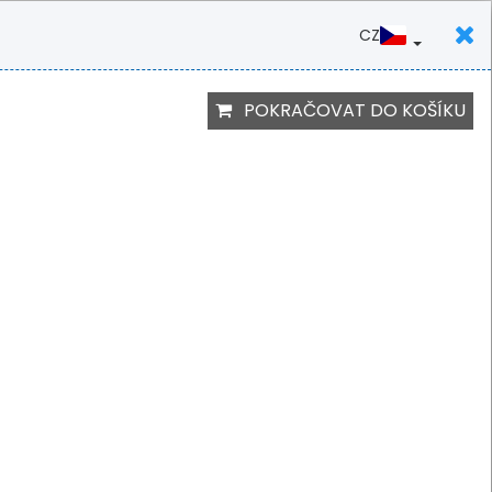
CZ
Current languag
PŘIHLÁŠENÍ
POKRAČOVAT DO KOŠÍKU
 SCÉNĚ
1