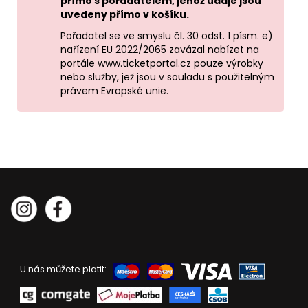
přímo s pořadatelem, jehož údaje jsou
uvedeny přímo v košíku.
Pořadatel se ve smyslu čl. 30 odst. 1 písm. e)
nařízení EU 2022/2065 zavázal nabízet na
portále www.ticketportal.cz pouze výrobky
nebo služby, jež jsou v souladu s použitelným
právem Evropské unie.
U nás můžete platit: