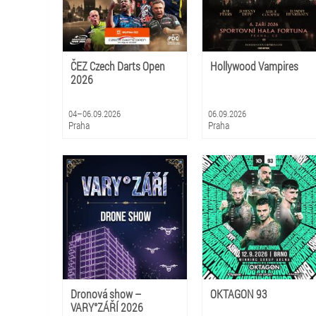
ČEZ Czech Darts Open
Hollywood Vampires
2026
04–06.09.2026
06.09.2026
Praha
Praha
Dronová show –
OKTAGON 93
VARY°ZÁŘÍ 2026