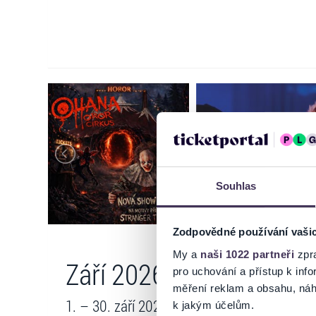
Souhlas
Zodpovědné používání vaši
My a
naši 1022 partneři
zpra
Září 2026
pro uchování a přístup k in
měření reklam a obsahu, náh
1. – 30. září 2026
k jakým účelům.