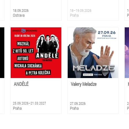
B
V
18.09.2026
18–19.09.2026
1
R
Ostrava
Praha
P
L
S
M
T
B
R
L
ANDĚLÉ
Valery Meladze
25.09.2026–21.03.2027
27.09.2026
2
Praha
Praha
P