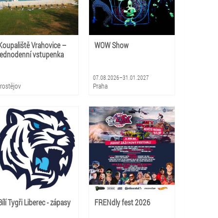
Koupaliště Vrahovice –
WOW Show
jednodenní vstupenka
07.08.2026–31.01.2027
rostějov
Praha
Bílí Tygři Liberec - zápasy
FRENdly fest 2026