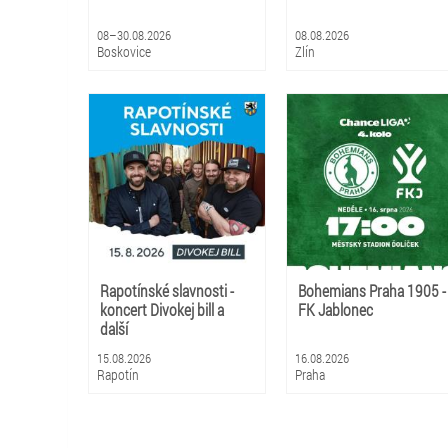
08–30.08.2026
08.08.2026
Boskovice
Zlín
Rapotínské slavnosti -
Bohemians Praha 1905 -
koncert Divokej bill a
FK Jablonec
další
15.08.2026
16.08.2026
Rapotín
Praha