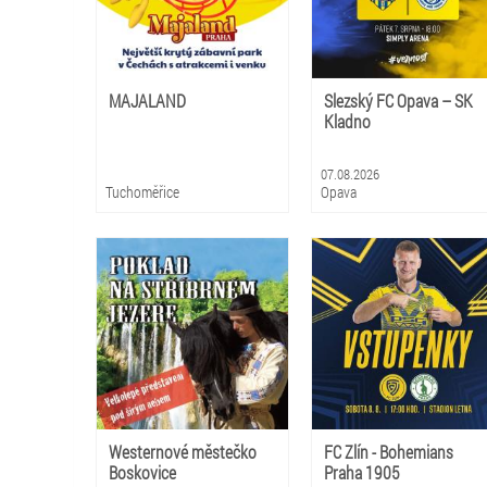
MAJALAND
Slezský FC Opava – SK
Kladno
07.08.2026
Tuchoměřice
Opava
Westernové městečko
FC Zlín - Bohemians
Boskovice
Praha 1905