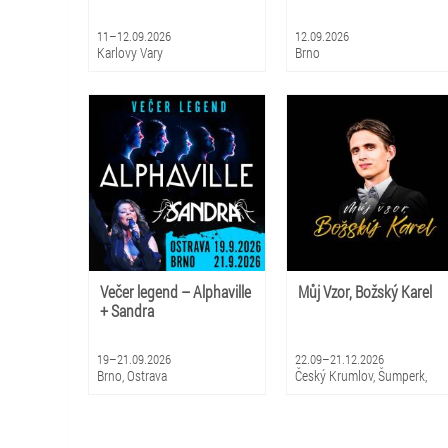
11–12.09.2026
12.09.2026
Karlovy Vary
Brno
Večer legend – Alphaville
Můj Vzor, Božský Karel
+ Sandra
19–21.09.2026
22.09–21.12.2026
Brno, Ostrava
Český Krumlov, Šumperk,
Turnov, Luhačovice,
Pardubice, Třinec, Varnsdorf,
Ústí nad Labem, Přerov