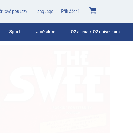
árkové poukazy
Language
Přihlášení
Sport
Jiné akce
O2 arena / O2 universum