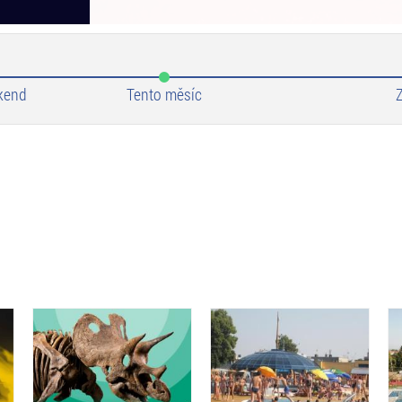
kend
Tento měsíc
Z