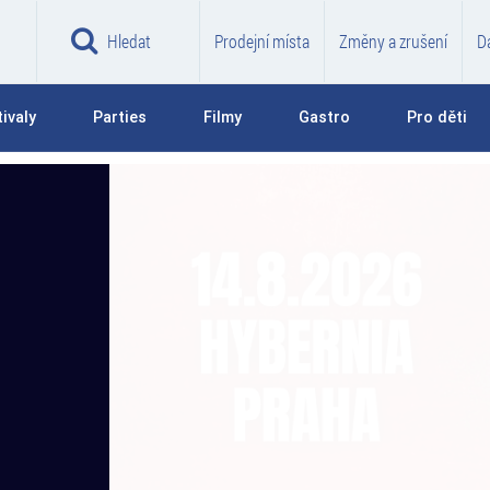
Hledat
Prodejní místa
Změny a zrušení
D
ivaly
Parties
Filmy
Gastro
Pro děti