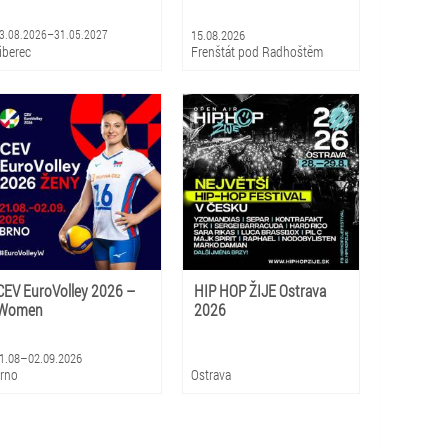
3.08.2026–31.05.2027
15.08.2026
iberec
Frenštát pod Radhoštěm
CEV EuroVolley 2026 –
HIP HOP ŽIJE Ostrava
Women
2026
1.08–02.09.2026
rno
Ostrava