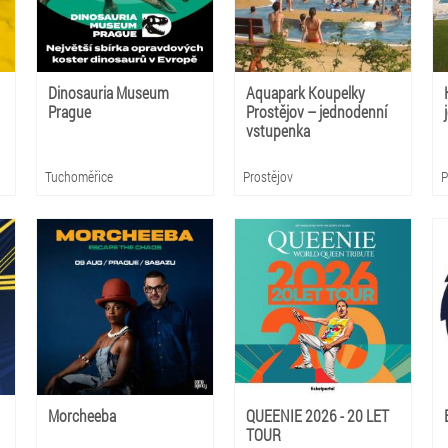
Dinosauria Museum
Aquapark Koupelky
Prague
Prostějov – jednodenní
vstupenka
Tuchoměřice
Prostějov
P
Morcheeba
QUEENIE 2026 - 20 LET
TOUR