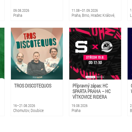
09.08.2026
11.08–01.09.2026
1
Praha
Praha, Brno, Hradec Králové,
L
Olomouc, Litomyšl
TROS DISCOTEQUOS
Přípravný zápas: HC
SPARTA PRAHA – HC
VÍTKOVICE RIDERA
16–21.08.2026
19.08.2026
2
Chomutov, Doubice
Praha
B